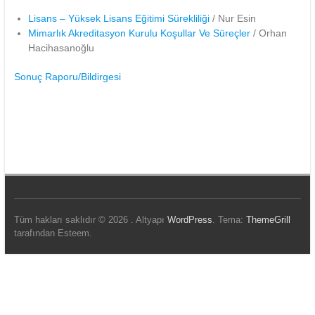
Lisans – Yüksek Lisans Eğitimi Sürekliliği
/ Nur Esin
Mimarlık Akreditasyon Kurulu Koşullar Ve Süreçler
/ Orhan
Hacihasanoğlu
Sonuç Raporu/Bildirgesi
Tüm hakları saklıdır © 2026
. Altyapı
WordPress
. Tema:
ThemeGrill
tarafından Esteem.