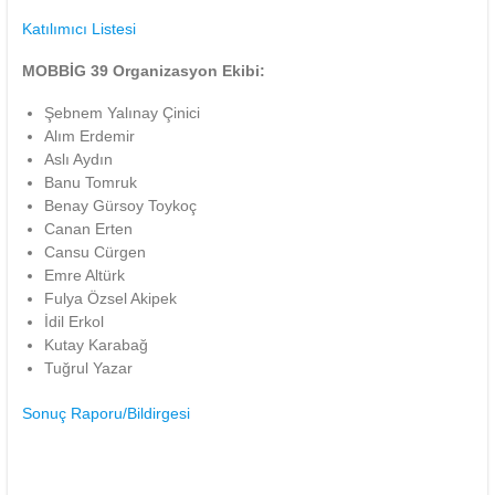
Katılımıcı Listesi
MOBBİG 39 Organizasyon Ekibi:
Şebnem Yalınay Çinici
Alım Erdemir
Aslı Aydın
Banu Tomruk
Benay Gürsoy Toykoç
Canan Erten
Cansu Cürgen
Emre Altürk
Fulya Özsel Akipek
İdil Erkol
Kutay Karabağ
Tuğrul Yazar
Sonuç Raporu/Bildirgesi